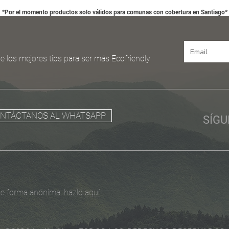
*Por el momento productos solo válidos para comunas con cobertura en Santiago*
e los mejores tips para ser más Ecofriendly
NTÁCTANOS AL WHATSAPP
SÍG
de forma anónima, hazlo
aquí
.