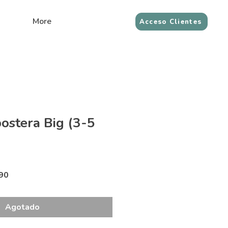
More
Acceso Clientes
stera Big (3-5
Precio
90
de
oferta
Agotado